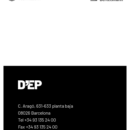
perspectiva integral, incorporando dimensiones como la
salud física y emocional, la educación, las relaciones
sociales, la participación comunitaria, los entornos de
vida, el juego, la cultura y el desarrollo personal. Uno de los
elementos diferenciales del proyecto es la participación
activa de niños, niñas y familias en los procesos de
innovación. KID’S Living Lab parte de la idea de que los
niños y niñas no solo deben ser los destinatarios de las
soluciones, sino también agentes activos en la
identificación de retos y en la construcción de posibles
respuestas. El proyecto se desarrolla siguiendo el modelo
de la
quíntuple hélice
, promoviendo la colaboración
entre empresas, administraciones públicas, centros de
investigación, ciudadanía y entorno para abordar retos
complejos desde una mirada compartida. A través del
C. Aragó, 631-633 planta baja
desarrollo y la validación de nuevas metodologías,
08026 Barcelona
herramientas participativas y pruebas piloto en entornos
Tel +34 93 135 24 00
reales, KID’S Living Lab quiere contribuir a posicionar
Fax +34 93 135 24 00